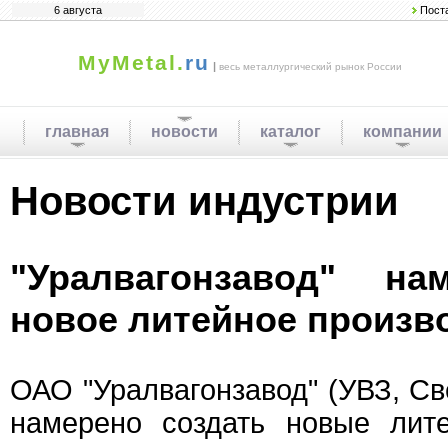
6 августа
Пост
MyMetal.
ru
|
весь металлургический рынок России
главная
новости
каталог
компании
Новости индустрии
"Уралвагонзавод" на
новое литейное произв
ОАО "Уралвагонзавод" (УВЗ, Св
намерено создать новые лит