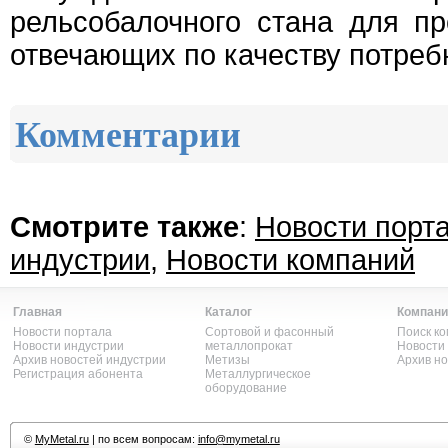
рельсобалочного стана для пр
отвечающих по качеству потре
Комментарии
Смотрите также
:
Новости порт
индустрии
,
Новости компаний
Главная
Каталог
Компани
Новости портала
Сортовой и фасонный
Поиск к
Новости индустрии
металлопрокат
Новости
Архив новостей индустрии
Метизы
Архив н
Регистрация абонента
Металлургическое
оборудование
©
MyMetal.ru
| по всем вопросам:
info@mymetal.ru