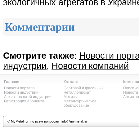
экологичных агрегатов в Украине
Комментарии
Смотрите также
:
Новости порт
индустрии
,
Новости компаний
Главная
Каталог
Компани
Новости портала
Сортовой и фасонный
Поиск к
Новости индустрии
металлопрокат
Новости
Архив новостей индустрии
Метизы
Архив н
Регистрация абонента
Металлургическое
оборудование
©
MyMetal.ru
| по всем вопросам:
info@mymetal.ru