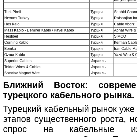
Turk Pireli
Турция
Shahid Ghand
Nexans Turkey
Турция
Rafsanjian In
Hes Kalo
Турция
Cable Aborz
Mass Kablo - Demirer Kablo / Kavel Kablo
Турция
Abhar Wire &
Hesfibel
Турция
SIMCO
Corning Kablo
Турция
Кerman Cable
Bemka
Турция
Iran Cable Ma
Oznur Kablo
Турция
Yazd Wire & 
Superior Cables
Израиль
Teldor Wires & Cables
Израиль
Shevlav Magnet Wire
Израиль
Ближний Восток: совреме
турецкого кабельного рынка.
Турецкий кабельный рынок уже
этапов существенного роста, но
спрос на кабельные из