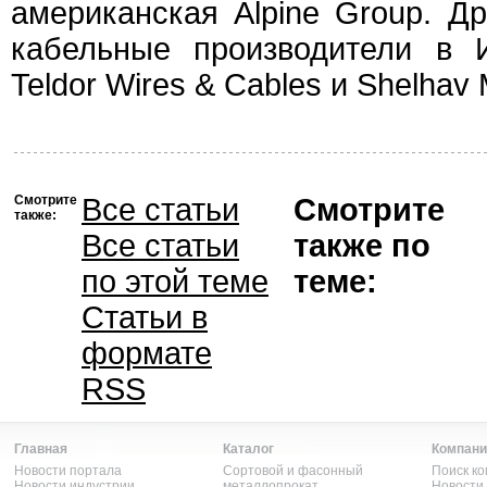
американская Alpine Group. Д
кабельные производители в 
Teldor Wires & Cables и Shelhav
Смотрите
Все статьи
Смотрите
также:
Все статьи
также по
по этой теме
теме:
Статьи в
формате
RSS
Главная
Каталог
Компани
Новости портала
Сортовой и фасонный
Поиск к
Новости индустрии
металлопрокат
Новости