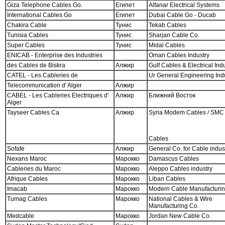
Giza Telephone Cables Go.
Египет
Alfanar Electrical Systems
International Cables Go
Египет
Dubai Cable Go - Ducab
Chakira Cable
Тунис
Tekab Cables
Tunisia Cables
Тунис
Sharjan Cable Co.
Super Cables
Тунис
Midal Cables
ENICAB - Enterprise des Industries
Oman Cables Industry
des Cables de Biskra
Алжир
Gulf Cables & Electrical Ind
CATEL - Les Cableries de
Ur General Engineering Indu
Telecommunication d' Alger
Алжир
CABEL - Les Cableries Electriques d'
Алжир
Ближний Восток
Alger
Tayseer Cables Ca
Алжир
Syria Modem Cables / SMC
Cables
Sofafe
Алжир
General Co. for Cable indust
Nexans Maroc
Марокко
Damascus Cables
Cableries du Maroc
Марокко
Aleppo Cables industry
Afrique Cables
Марокко
Liban Cables
Imacab
Марокко
Modern Cable Manufacturin
Tumag Cables
Марокко
National Cables & Wire
Manufacturing Co.
Medcable
Марокко
Jordan New Cable Co.