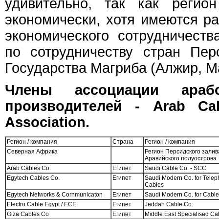
удивительно, так как регио
экономически, хотя имеются р
экономического сотрудничеств
по сотрудничеству стран Пер
Государства Магриба (Алжир, Ма
Члены ассоциации араб
производителей - Arab Cab
Association.
Регион / компания
Страна
Регион / компания
Северная Африка
Регион Персидского залив
Аравийского полуострова
Arab Cables Co.
Египет
Saudi Cable Co. - SCC
Egytech Cables Co.
Египет
Saudi Modern Co. for Tele
Cables
Egytech Networks & Cornmunicaton
Египет
Saudi Modern Co. for Cabl
Electro Cable Egypt / ECE
Египет
Jeddah Cable Co.
Giza Cables Co
Египет
Middle East Specialised Ca