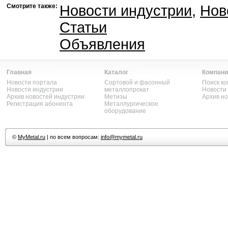
Смотрите также:
Новости индустрии
,
Нов
Статьи
Объявления
Главная
Каталог
Компани
Новости портала
Сортовой и фасонный
Поиск к
Новости индустрии
металлопрокат
Новости
Архив новостей индустрии
Метизы
Архив н
Регистрация абонента
Металлургическое
оборудование
©
MyMetal.ru
| по всем вопросам:
info@mymetal.ru