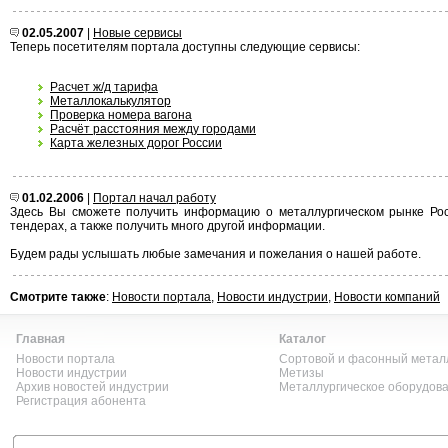
02.05.2007
|
Новые сервисы
Теперь посетителям портала доступны следующие сервисы:
Расчет ж/д тарифа
Металлокалькулятор
Проверка номера вагона
Расчёт расстояния между городами
Карта железных дорог России
01.02.2006
|
Портал начал работу
Здесь Вы сможете получить информацию о металлургическом рынке Росс
тендерах, а также получить много другой информации.
Будем рады услышать любые замечания и пожелания о нашей работе.
Смотрите также
:
Новости портала
,
Новости индустрии
,
Новости компаний
Главная
Каталог
Новости портала
Сортовой и фасонный метал
Новости индустрии
Метизы
Архив новостей индустрии
Металлургическое оборудов
Регистрация абонента