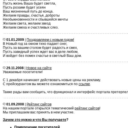
Пусть жизнь Ваша будет светла,
Пусть розами будет усеян
Ваш жизненный путь до конца.
Желаем правды, счастья, доброты
Необыкновенности и сбывшейся мечты
Желаем света, желаем звезд
Желаем смеха и счастливых слез.
01.01.2009
|
Поздравляем с новым годом!
В Новый год за окном тихо падает снег,
Пусть за вашим столом будет радость и смех,
Пусть завидный успех ждет вас в деле любом,
И войдет без помех счастье в светлый Ваш дом.
29.11.2008
|
Новое на сайте
Уважаемые посетители!
С 1 декабря начинают действовать новые цены на рекламу.
С прейскурантом вы можете ознакомиться по
ссылке
.
Также рады вам сообщить, что функционал и интерфейс портала претерпе
01.09.2008
|
Рейтинг сайтов
На нашем портале открылся тематический
рейтинг сайтов
!
Мы приглашаем вас принять в нем участие.
Зачем это нужно и что Вы получаете
?
Привлечение посетителей