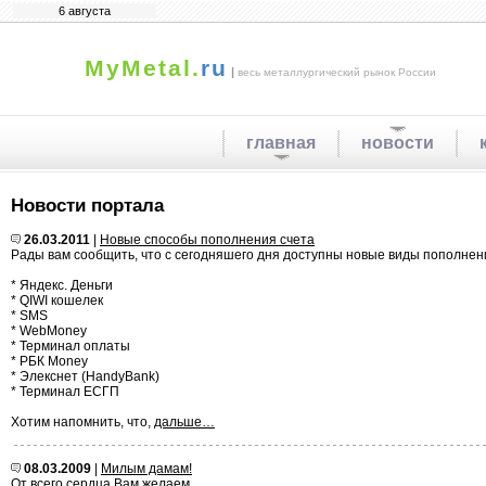
6 августа
MyMetal.
ru
|
весь металлургический рынок России
главная
новости
Новости портала
26.03.2011
|
Новые способы пополнения счета
Рады вам сообщить, что с сегодняшего дня доступны новые виды пополнени
* Яндекс. Деньги
* QIWI кошелек
* SMS
* WebMoney
* Терминал оплаты
* РБК Money
* Элекснет (HandyBank)
* Терминал ЕСГП
Хотим напомнить, что,
дальше…
08.03.2009
|
Милым дамам!
От всего сердца Вам желаем