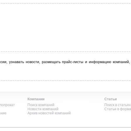
ии, узнавать новости, размещать прайс-листы и информацию компаний, о
Компании
Статьи
лопрокат
Поиск компаний
Поиск в статьях
Новости компаний
Статьи в форм
ание
Архив новостей компаний