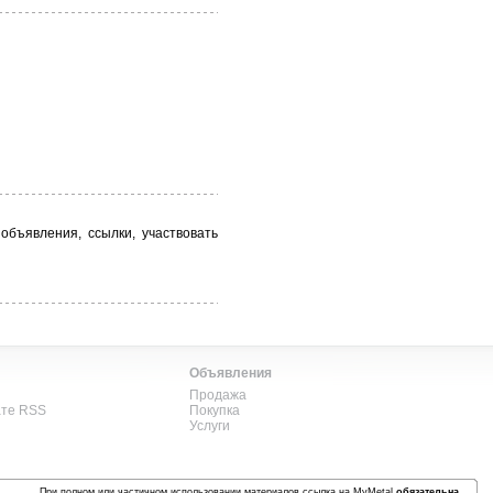
бъявления, ссылки, участвовать
Объявления
Продажа
ате RSS
Покупка
Услуги
При полном или частичном использовании материалов ссылка на MyMetal
обязательна
.