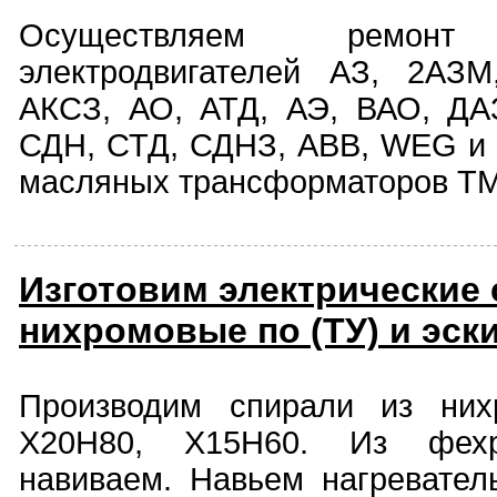
Осуществляем ремонт 
электродвигателей АЗ, 2АЗ
АКСЗ, АО, АТД, АЭ, ВАО, ДА
СДН, СТД, СДНЗ, АВВ, WЕG и 
масляных трансформаторов ТМ
Изготовим электрические
нихромовые по (ТУ) и эск
Производим спирали из них
Х20Н80, Х15Н60. Из фех
навиваем. Навьем нагревате