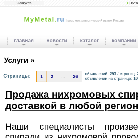
9 августа
Пост
MyMetal.
ru
|
весь металлургический рынок России
главная
новости
каталог
компании
Услуги »
объявлений:
253
/ страниц:
Страницы:
1
2
…
26
объявлений на странице:
10
Продажа нихромовых спи
доставкой в любой регио
Наши специалисты произвед
спирали из нихромовой прово