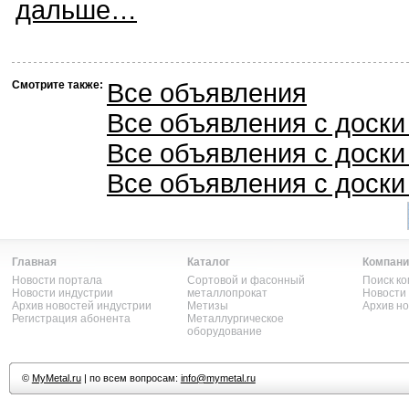
дальше…
Смотрите также:
Все объявления
Все объявления с доск
Все объявления с доски
Все объявления с доски
Главная
Каталог
Компани
Новости портала
Сортовой и фасонный
Поиск к
Новости индустрии
металлопрокат
Новости
Архив новостей индустрии
Метизы
Архив н
Регистрация абонента
Металлургическое
оборудование
©
MyMetal.ru
| по всем вопросам:
info@mymetal.ru