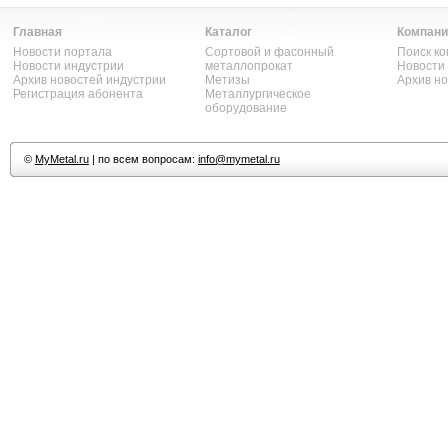
Главная
Каталог
Компани
Новости портала
Сортовой и фасонный
Поиск к
Новости индустрии
металлопрокат
Новости
Архив новостей индустрии
Метизы
Архив н
Регистрация абонента
Металлургическое
оборудование
©
MyMetal.ru
| по всем вопросам:
info@mymetal.ru