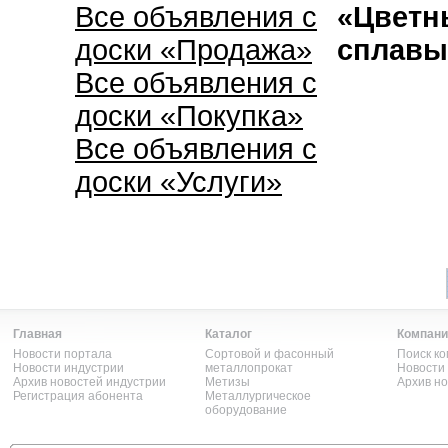
Все объявления с
«Цветн
доски «Продажа»
сплавы
Все объявления с
доски «Покупка»
Все объявления с
доски «Услуги»
Главная
Каталог
Компани
Новости портала
Сортовой и фасонный
Поиск к
Новости индустрии
металлопрокат
Новости
Архив новостей индустрии
Метизы
Архив н
Регистрация абонента
Металлургическое
оборудование