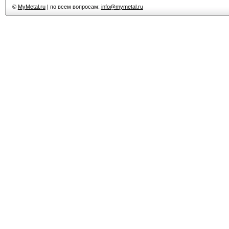
©
MyMetal.ru
| по всем вопросам:
info@mymetal.ru