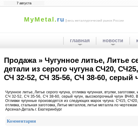
7 августа
MyMetal.
ru
|
весь металлургический рынок России
главная
новости
Продажа » Чугунное литье, Литье се
детали из серого чугуна СЧ20, СЧ25,
СЧ 32-52, СЧ 35-56, СЧ 38-60, серый
Чугунное литье, Литье серого чугуна, отливка чугунная, втулки, заготовки,
СЧ 32-52, СЧ 35-56, СЧ 38-60, серый чугун, высокопрочный чугун ВЧ40, 
Отливки чугунные производятся из следующих марок чугуна: СЧ15, СЧ20
отливка, стальная заготовка, Литье металлов, литье металла по чертежа
Арсенал-Деталь г. Екатеринбург
Комментарии