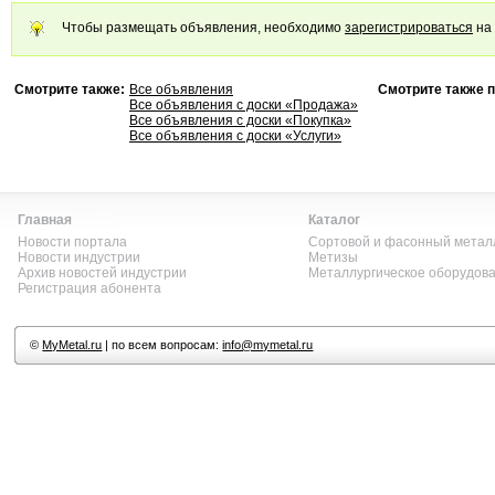
Чтобы размещать объявления, необходимо
зарегистрироваться
на 
Смотрите также:
Все объявления
Смотрите также п
Все объявления с доски «Продажа»
Все объявления с доски «Покупка»
Все объявления с доски «Услуги»
Главная
Каталог
Новости портала
Сортовой и фасонный метал
Новости индустрии
Метизы
Архив новостей индустрии
Металлургическое оборудов
Регистрация абонента
©
MyMetal.ru
| по всем вопросам:
info@mymetal.ru