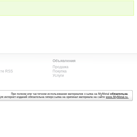
Объявления
Продажа
ате RSS
Покупка
Услуги
При полном или частичном использовании материалов ссылка на MyMetal
обязательна
.
Для интернет-изданий обязательна гиперссылка на оригинал материала на сайте
www.MyMetal.ru
.