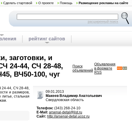
Сделать стартовой
О проекте
Помощь
Размещение рекламы на сайте
расширенный поиск
вления
рейтинг сайтов
и, заготовки, и
Ч 24-44, СЧ 28-48,
Объявления
Поиск
в формате
объявлений
45, ВЧ50-100, чуг
RSS
 24-44, СЧ 28-48,
09.01.2013
ности и размеров,
Макеев Владимир Анатольевич
 литье, стальная
Свердловская область
жам.
Телефон:
(343) 268-24-10
E-Mail:
arsenal-detal@list.ru
Сайт:
http://arsenal-detal.ucoz.ru