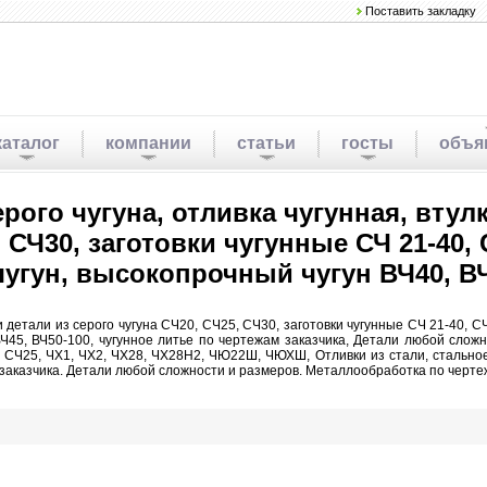
Поставить закладку
каталог
компании
статьи
госты
объя
рого чугуна, отливка чугунная, втулк
 СЧ30, заготовки чугунные СЧ 21-40, С
 чугун, высокопрочный чугун ВЧ40, ВЧ
 и детали из серого чугуна СЧ20, СЧ25, СЧ30, заготовки чугунные СЧ 21-40, СЧ
ВЧ45, ВЧ50-100, чугунное литье по чертежам заказчика, Детали любой слож
, СЧ25, ЧХ1, ЧХ2, ЧХ28, ЧХ28Н2, ЧЮ22Ш, ЧЮХШ, Отливки из стали, стальное
м заказчика. Детали любой сложности и размеров. Металлообработка по черте