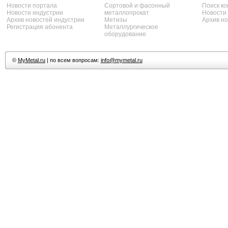
Новости портала
Сортовой и фасонный
Поиск к
Новости индустрии
металлопрокат
Новости
Архив новостей индустрии
Метизы
Архив н
Регистрация абонента
Металлургическое
оборудование
©
MyMetal.ru
| по всем вопросам:
info@mymetal.ru