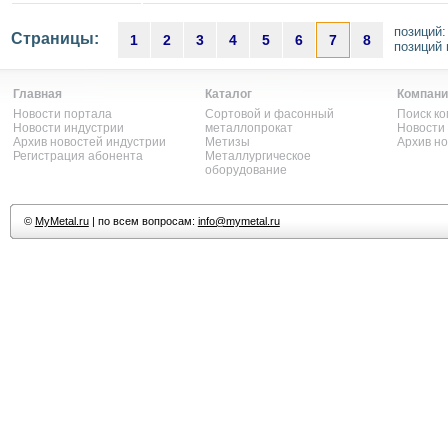
позиций
Страницы:
1
2
3
4
5
6
7
8
позиций 
Главная
Каталог
Компани
Новости портала
Сортовой и фасонный
Поиск к
Новости индустрии
металлопрокат
Новости
Архив новостей индустрии
Метизы
Архив н
Регистрация абонента
Металлургическое
оборудование
©
MyMetal.ru
| по всем вопросам:
info@mymetal.ru