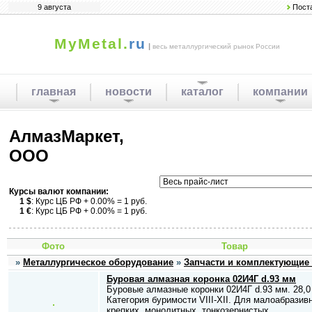
9 августа
Пост
MyMetal.
ru
|
весь металлургический рынок России
главная
новости
каталог
компании
АлмазМаркет,
ООО
Курсы валют компании:
1 $
: Курс ЦБ РФ + 0.00% = 1 руб.
1 €
: Курс ЦБ РФ + 0.00% = 1 руб.
Фото
Товар
»
Металлургическое оборудование
»
Запчасти и комплектующие
Буровая алмазная коронка 02И4Г d.93 мм
Буровые алмазные коронки 02И4Г d.93 мм. 28,0 
Категория буримости VIII-XII. Для малоабразив
крепких, монолитных, тонкозернистых,