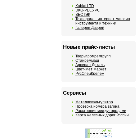
Kablat LTD
ЭКО-РЕСУРС
ВЕСТЭК
Технорама - интернет-магазин
инструмента и техники
Галерея Дверей
Новые прайс-листы
Тверьпромремгрупп
Станреммаш
Арсенал-Деталь
Цвет-Мет Маркет
РусСпецКрепеж
Сервисы
Металлокалькулятор
Проверка номера вагона
Расстояния между городами
Карта железных дорог России