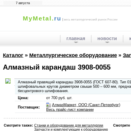
7 августа
MyMetal.
ru
|
весь металлургический рынок России
главная
новости
Каталог
»
Металлургическое оборудование
»
За
Алмазный карандаш 3908-0055
Алмазный правящий карандаш 3908-0055 (ГОСТ 607-80). Тип 01
шлифовальных кругов диаметром свыше 500 – 600 мм, предназ
бесцентрового шлифования.
Цена:
от 700 руб. шт.
АлмазМаркет, ООО (Санкт-Петербург)
Поставщик:
Весь прайс-лист компании
Смотрите также:
Станки и оборудование для металлургии
Смотрите 
Запчасти и комплектующие к оборудованию