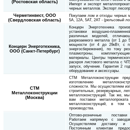
(Ростовская область)
Импорт и экспорт металлопрокат
черных металлов. Экспорт лесопр
Черметинвест, ООО
Покупаем лом и отходы черных м
(Свердловская область)
5А, 12А, 5АТ, 2АТ - (рельсовый ло
Концерн Энерготехника прои
установки воздушно-плазмен
различных моделей, отличаю
разрезаемого металла (от 1 до 
мощности (от 4 до 29кВт, с п
Концерн Энерготехника,
энергосбережения), по току рез
ООО (Санкт-Петербург)
плазмотроны, комплектую
материалы. Центры термического
раскроя листового металла с ЧПУ
запуск, обучение. Гарантия 2 го
оборудование и аксессуары.
СТМ Металлоконструкции пре
изготовлению металлоконст
сложности. Мы осуществляем изг
СТМ
строительных, резервуарных, лег
Металлоконструкции
металлоконструкций. Так же, мы
(Москва)
вам поставки металлопроката
металлоконструкций, в том ч
производства.
Оптово-розничные поставки
Работаем напрямую с заводам
Осуществляем доставку и 
Постоянным клиентам предос