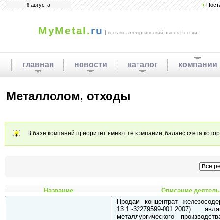
8 августа
Пост
MyMetal.
ru
|
весь металлургический рынок России
главная
новости
каталог
компании
Металлолом, отходы
В базе компаний приоритет имеют те компании, баланс счета кото
Название
Описание деятель
Продам концентрат железосод
13.1.-32279599-001:2007) я
металлургического производст