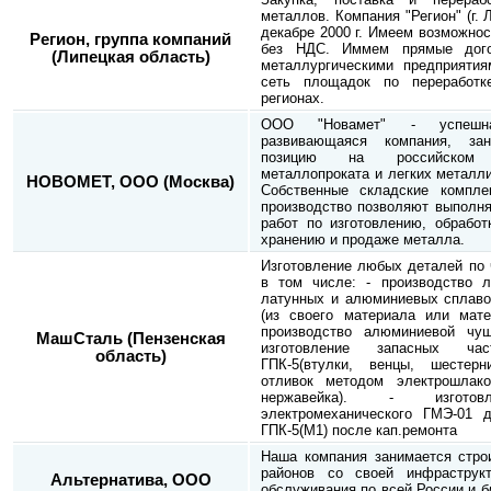
металлов. Компания "Регион" (г. 
декабре 2000 г. Имеем возможнос
Регион, группа компаний
без НДС. Иммем прямые дог
(Липецкая область)
металлургическими предприятия
сеть площадок по переработ
регионах.
ООО "Новамет" - успешн
развивающаяся компания, за
позицию на российском
металлопроката и легких металли
НОВОМЕТ, ООО (Москва)
Собственные складские компле
производство позволяют выполня
работ по изготовлению, обработ
хранению и продаже металла.
Изготовление любых деталей по 
в том числе: - производство л
латунных и алюминиевых сплав
(из своего материала или матер
производство алюминиевой чу
МашСталь (Пензенская
изготовление запасных ч
область)
ГПК-5(втулки, венцы, шестерн
отливок методом электрошлако
нержавейка). - изготов
электромеханического ГМЭ-01 
ГПК-5(М1) после кап.ремонта
Наша компания занимается стро
районов со своей инфраструкт
Альтернатива, ООО
обслуживания по всей России и 