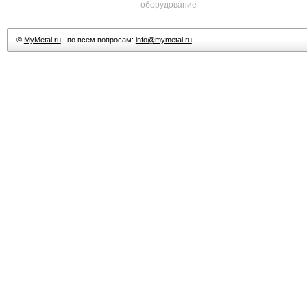
оборудование
©
MyMetal.ru
| по всем вопросам:
info@mymetal.ru