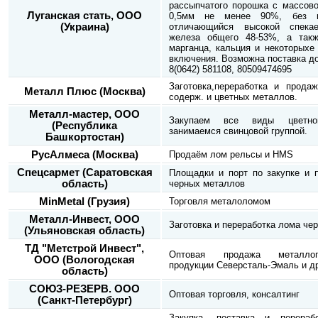
рассыпчатого порошка с массово
Луганская стать, ООО
0,5мм не менее 90%, без п
(Украина)
отличающийся высокой спека
железа общего 48-53%, а такж
марганца, кальция и некоторыхе
включения. Возможна поставка до
8(0642) 581108, 80509474695
Заготовка,переработка и прода
Металл Плюс (Москва)
содерж. и цветных металлов.
Металл-мастер, ООО
Закупаем все виды цветно
(Республика
занимаемся свинцовой группой.
Башкортостан)
РусАлмеса (Москва)
Продаём лом рельсы и HMS
Спецсармет (Саратовская
Площадки и порт по закупке и п
область)
черных металлов
MinMetal (Грузия)
Торговля металоломом
Металл-Инвест, ООО
Заготовка и переработка лома че
(Ульяновская область)
ТД "Метстрой Инвест",
Оптовая продажа металлопр
ООО (Вологодская
продукции Северсталь-Эмаль и др.
область)
СОЮЗ-РЕЗЕРВ. ООО
Оптовая торговля, консалтинг
(Санкт-Петербург)
Закупка, поставка и перера