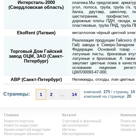
Интерсталь-2000
платежа.Мы предлагаем: арматура
(Свердловская область)
угол, полоса, труба, труба г/к, т
балка, двутавр, швеллер, лис
шестигранник, профнастил,
дорожные плиты ПДН, гвозди, ме
пластиковые, труба ПНД, труба П
EkoRent (Латвия)
металлолом чёрный цветной элек
Реализация продукции Гайского (О
Гай) завода в Северо-Западном 
Федерации. Основной товар -
Торговый Дом Гайский
латунные листы, бронзовые втул
завод ОЦМ, ЗАО (Санкт-
латунные и бронзовые. А такж
Петербург)
закупает цветные лома в качест
основании лицензии регист
ЦМЛ/00093-47-000.
АВР (Санкт-Петербург)
Неликвиды, отходы, лом цветных
компаний:
275
/ страниц:
14
Страницы:
1
2
…
14
компаний на странице:
20
Главная
Каталог
Компани
Новости портала
Сортовой и фасонный
Поиск к
Новости индустрии
металлопрокат
Новости
Архив новостей индустрии
Метизы
Архив н
Регистрация абонента
Металлургическое