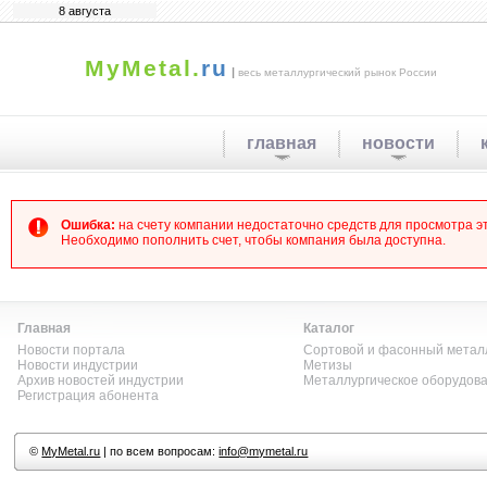
8 августа
MyMetal.
ru
|
весь металлургический рынок России
главная
новости
Ошибка:
на счету компании недостаточно средств для просмотра 
Необходимо пополнить счет, чтобы компания была доступна.
Главная
Каталог
Новости портала
Сортовой и фасонный метал
Новости индустрии
Метизы
Архив новостей индустрии
Металлургическое оборудов
Регистрация абонента
©
MyMetal.ru
| по всем вопросам:
info@mymetal.ru