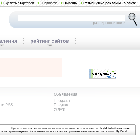
Сделать стартовой
О проекте
Помощь
Размещение рекламы на сайте
расширенный поиск
вления
рейтинг сайтов
Объявления
Продажа
ате RSS
Покупка
Услуги
При полном или частичном использовании материалов ссылка на MyMetal
обязательна
.
Для интернет-изданий обязательна гиперссылка на оригинал материала на сайте
www.MyMetal.ru
.