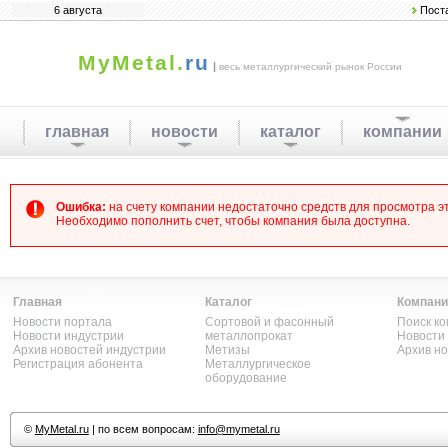
6 августа
Пост
MyMetal.
ru
|
весь металлургический рынок России
главная
новости
каталог
компании
Ошибка:
на счету компании недостаточно средств для просмотра 
Необходимо пополнить счет, чтобы компания была доступна.
Главная
Каталог
Компани
Новости портала
Сортовой и фасонный
Поиск к
Новости индустрии
металлопрокат
Новости
Архив новостей индустрии
Метизы
Архив н
Регистрация абонента
Металлургическое
оборудование
©
MyMetal.ru
| по всем вопросам:
info@mymetal.ru