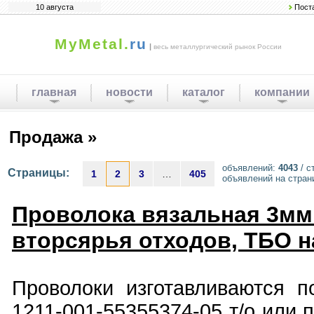
10 августа
Пост
MyMetal.
ru
|
весь металлургический рынок России
главная
новости
каталог
компании
Продажа »
объявлений:
4043
/ с
Страницы:
1
2
3
…
405
объявлений на стран
Проволока вязальная 3мм
вторсярья отходов, ТБО н
Проволоки изготавливаются п
1211-001-55355374-05 т/о или