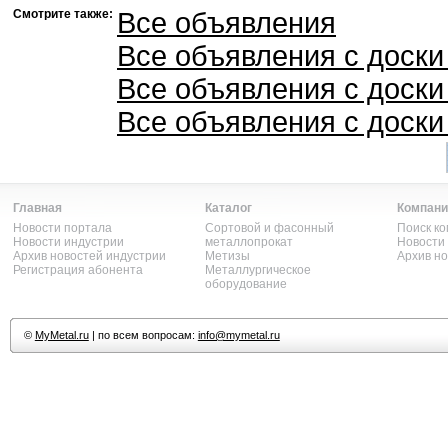
Смотрите также:
Все объявления
Все объявления с доск
Все объявления с доски
Все объявления с доски
Главная
Каталог
Компани
Новости портала
Сортовой и фасонный
Поиск к
Новости индустрии
металлопрокат
Новости
Архив новостей индустрии
Метизы
Архив н
Регистрация абонента
Металлургическое
оборудование
©
MyMetal.ru
| по всем вопросам:
info@mymetal.ru